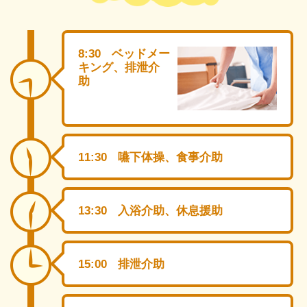
8:30
ベッドメー
キング、排泄介
助
11:30
嚥下体操、食事介助
13:30
入浴介助、休息援助
15:00
排泄介助