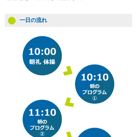
⼀⽇の流れ