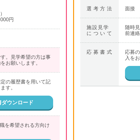
選考方法
面接
勤）
000円
施設見学
随時見
について
前連絡
応募書式
応募の
です。見学希望の方は事
入をお
約をお願いします。
指定の履歴書を用いて記
します。
書ダウンロード
に入職を希望される方向け