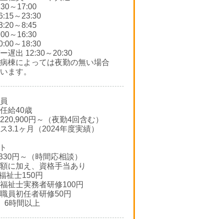
30～17:00
:15～23:30
:20～8:45
00～16:30
:00～18:30
遅出 12:30～20:30
病棟によっては夜勤の無い場合
います。
員
任給40歳
220,900円～（夜勤4回含む）
ス3.1ヶ月（2024年度実績）
ト
,330円～（時間応相談）
額に加え、資格手当あり
福祉士150円
祉士実務者研修100円
職員初任者研修50円
、6時間以上