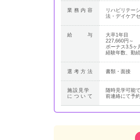
業務内容
リハビリテー
法・デイケア
給与
大卒1年目
227,660円～
ボーナス3.5ヶ
経験年数、勤
選考方法
書類・面接
施設見学
随時見学可能
について
前連絡にて予