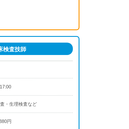
床検査技師
17:00
査・生理検査など
380円