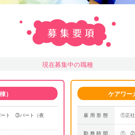
現在募集中の職種
棟）
ケアワー
パート ③パート（夜
雇用形態
①正社
勤務時間
①、②