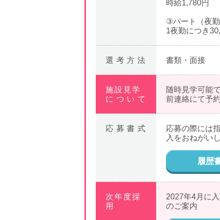
時給1,780円
③パート（夜
1夜勤につき30,
選考方法
書類・面接
施設見学
随時見学可能
について
前連絡にて予
応募書式
応募の際には
入をおねがい
履歴
次年度採
2027年4月
用
のご案内