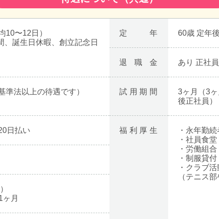
10〜12日）
定年
60歳 定年
日間、誕生日休暇、創立記念日
退職金
あり 正社
基準法以上の待遇です）
試用期間
3ヶ月（3
後正社員）
20日払い
福利厚生
・永年勤続
・社員食堂
・労働組合
・制服貸付
・クラブ活
（テニス部
月）
.1ヶ月