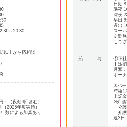
日勤 8:
30
準夜 16
00
深夜 23
:30
早出 8:
45
遅出 10
30～20:30
スーパー
※勤務
もござ
時間以上から応相談
給与
①正社
勤）
中途初
月額：
談
ボーナ
②パー
時給1
上記金
80円～（夜勤4回含む）
※介護
月（2025年度実績）
介護福
続年数による加算あり
介護
週3日