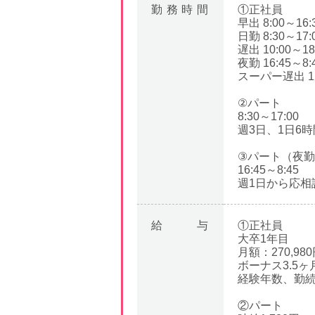
勤務時間
①正社員
早出 8:00～16:
日勤 8:30～17:
遅出 10:00～18
夜勤 16:45～8:
スーパー遅出 12:
②パート
8:30～17:00
週3日、1日6
③パート（夜
16:45～8:45
週1日から応相
給与
①正社員
大卒1年目
月額：270,9
ボーナス3.5ヶ
経験年数、勤
②パート