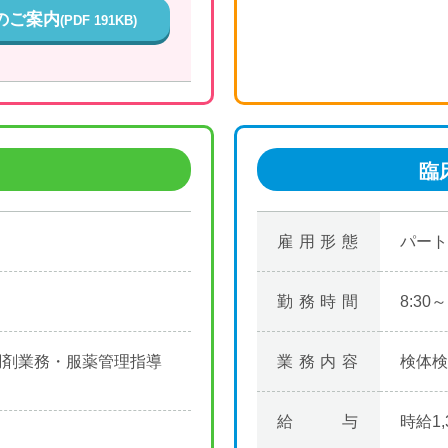
のご案内
(PDF 191KB)
臨
雇用形態
パート
勤務時間
8:30～
調剤業務・服薬管理指導
業務内容
検体検
給与
時給1,