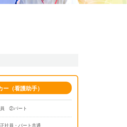
カー（看護助手）
員 ②パート
正社員・パート共通