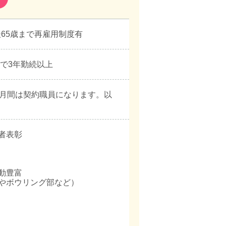
後65歳まで再雇用制度有
員で3年勤続以上
ヶ月間は契約職員になります。以
者表彰
動豊富
やボウリング部など）