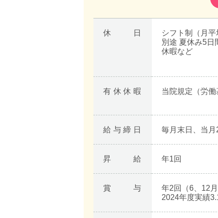
休日
シフト制（月平均
別途 夏休み5
休暇など
有休休暇
当院規定（労働
給与締日
毎月末日、当月
昇給
年1回
賞与
年2回（6、12
2024年度実績3